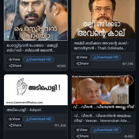
തല്ലി ഓടിക്കടാ അവന്റെ കാല് -
പോസ്റ്റിട്ടവന്‍ പോയോ - മമ്മൂട്ടി
ജനാര്‍ദ്ദനന്‍ - Thalli Odikkada
ബിഗ്‌ ബി - ബിലാൽ ജോൺ
Avante Kaalu - Janardhanan
കുരിശിങ്കൽ - Postittavan Poyo -
View
Download HD
View
Download HD
Mammootti - Bilal John
Share
1,196
Kurishunkal - Big B
Share
565
അടിപൊളി - Adipoli
വ്... വീരൻ... വീരെന്ദ്രൻ അല്ലെ
View
Download HD
നീയ് - Veeran.. Veerendran Alle
Share
1,408
Neey
View
Download HD
Share
490