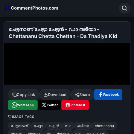
CommentPhotos.com
ചേട്ടനാണ് ചേട്ടാ ചേട്ടന്‍ - ഡാ തടിയാ -
Chettananu Chetta Chettan - Da Thadiya Kid
Search
POPULAR SEARCHES
michael jackson eating popcorn
fun
like
suarez
lol
alok nath
rajnikanth
comedy
movie
tamil comedy
happy birthday
good night
Copy Link
Download
Share
Facebook
WhatsApp
Twitter
Pinterest
IMAGE TAGS
ചേട്ടനാണ്
ചേട്ടാ
ചേട്ടന്‍
ഡാ
തടിയാ
chettananu
chetta
chettan
da
thadiya
kid
malayalam