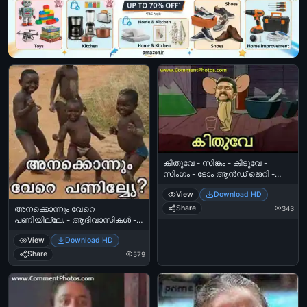
കിതുവേ - സിങ്കം - കിടുവേ -
സിംഗം - ടോം ആന്‍ഡ്‌ ജെറി -
സൂര്യ - Kiduve - Kithuve -
View
Download HD
Singham - Surya
Share
അനക്കൊന്നും വേറെ
343
പണിയില്ലേ. - ആദിവാസികള്‍ -
Anakkonnum Vere Paniyille -
View
Download HD
Adhivasi Tribes
Share
579