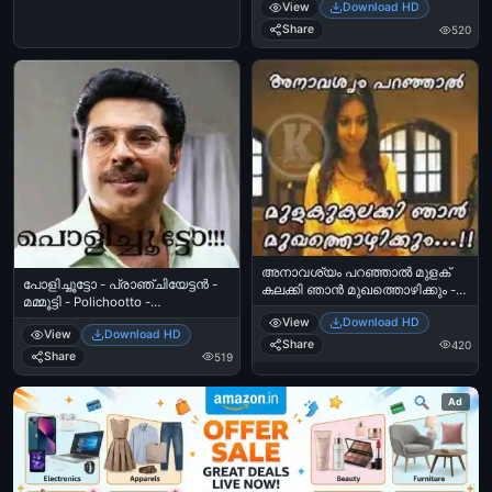
View
Download HD
Share
520
അനാവശ്യം പറഞ്ഞാല്‍ മുളക്
പോളിച്ചൂട്ടോ - പ്രാഞ്ചിയേട്ടന്‍ -
കലക്കി ഞാന്‍ മുഖത്തൊഴിക്കും -
മമ്മൂട്ടി - Polichootto -
ശോശന്ന - അമേന്‍ - Anavashyam
Pranchiyettan - Mammootti
View
Download HD
Paranjaal Mulaku Kalakki Njaan
View
Download HD
Mukhathozhikkum - Shoshanna,
Share
420
Share
519
Swetha Reddy in Amen
Ad