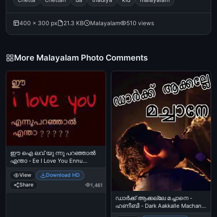
400 × 300 px
21.3 KB
Malayalam
510 views
More Malayalam Photo Comments
ഈ ഐ ലവ് യു ന്നു പറഞ്ഞാല്‍
എന്താ - Ee I Love You Ennu
Paranjaal Entha
View
Download HD
Share
1,461
ഡാര്‍ക്ക്‌ ആക്കല്ലേ മച്ചാനെ -
ഹണീബീ - Dark Aakkalle Machane
- Honey Bee, Asif Ali