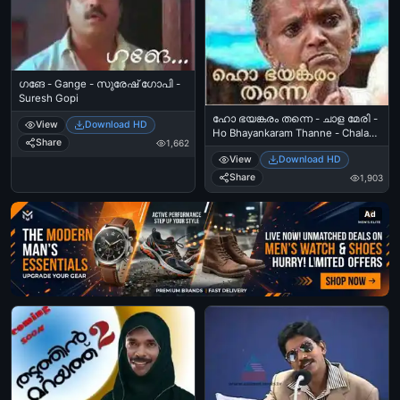
ഗങേ - Gange - സുരേഷ് ഗോപി -
Suresh Gopi
ഹോ ഭയങ്കരം തന്നെ - ചാള മേരി -
View
Download HD
Ho Bhayankaram Thanne - Chala
Share
1,662
Mary
View
Download HD
Share
1,903
Ad