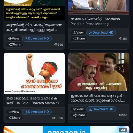
സന്തോഷ്‌ പണ്ഡിറ്റ്‌ - Santhosh
Pandit in Press Meeting
തട്ടത്തിന്റെ നിറം കറുപ്പ് ആണെന്ന്
കരുതി അതിനുളിലുള്ള ആള്‍
View
Download HD
വട്ടന്‍ ആണെന്ന്
View
Download HD
Share
451
തെറ്റിദ്ധരിക്കരുത്. പണി പാളും
മോനേ - സുപ്പര്‍ സ്റ്റാര്‍ സന്തോഷ്‌
Share
396
പണ്ഡിറ്റ്‌ - Thattathinte Niram
Karuppu Aanennu Karuthi
Athinullilulla Aal Vattan Aanennu
Thettidharikkaruth. Pani Paalum
Mone - Super Star Santhosh Pandit
ഇതാണോ നീ പറഞ്ഞ ആ വട്ടന്‍ -
ജയ്‌ ബോലോ. ഭാരത് മാതാ കെ
മോഹന്‍ ലാല്‍, സുരേഷ് ഗോപി,
ജയ്‌ - Jai Bolo - Bharath Matha Ki
മണിച്ചിത്ര താഴ് - Ithaano nee
Jai - Indian Kid
View
Download HD
paranja aa vattan -
View
Download HD
ManichithraThazhu - Mohanlal,
Share
564
Share
1,396
Suresh Gopi
Ad