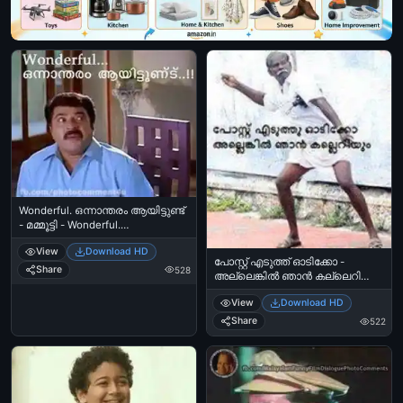
Wonderful. ഒന്നാന്തരം ആയിട്ടുണ്ട്
- മമ്മൂട്ടി - Wonderful.
Onnaanmtharam aayittund.
View
Download HD
Mammootti Funny Expression
പോസ്റ്റ്‌ എടുത്ത് ഓടിക്കോ -
Share
528
അല്ലെങ്കില്‍ ഞാന്‍ കല്ലെറിയും
- Odikko Allenkil Njaan Kalleriyum
View
Download HD
Share
522