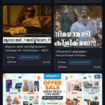
ആരാടാ അത്. അമ്പിളിയാണോ -
Aaraadaa Ath. Ambiliyaano - ABCD
നീയെന്താടി കിളിക്ക്ണേ -
Neeyenthaadi Kilikkane
View
Download HD
Share
View
Download HD
449
Share
369
Ad