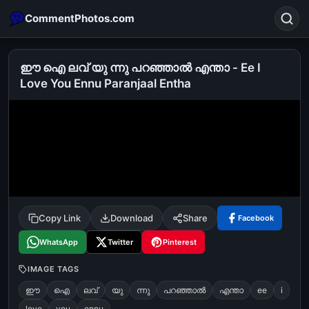
CommentPhotos.com
ഈ ഐ ലവ് യു ന്നു പറഞ്ഞാല്‍ എന്താ - Ee I
Love You Ennu Paranjaal Entha
Search
POPULAR SEARCHES
michael jackson eating popcorn
fun
like
suarez
lol
alok nath
rajnikanth
comedy
movie
tamil comedy
happy birthday
good night
Copy Link
Download
Share
Facebook
WhatsApp
Twitter
Pinterest
IMAGE TAGS
ഈ
ഐ
ലവ്
യു
ന്നു
പറഞ്ഞാല്‍
എന്താ
ee
i
love
you
ennu