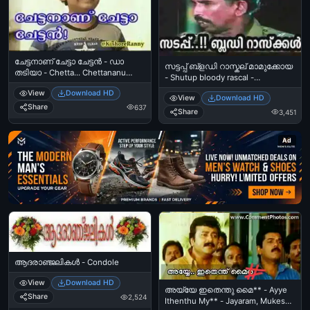
ചേട്ടനാണ് ചേട്ടാ ചേട്ടന്‍ - ഡാ
സട്ടപ്പ് ബ്ളഡി റാസ്കല് മാമുക്കോയ
തടിയാ - Chetta... Chettananu
- Shutup bloody rascal -
Chetta Chettan - Da Thadiya
Mamukkoya as Police
View
Download HD
View
Download HD
Share
637
Share
3,451
Ad
ആദരാഞ്ജലികള്‍ - Condole
View
Download HD
അയ്യേ ഇതെന്തു മൈ** - Ayye
Share
2,524
Ithenthu My** - Jayaram, Mukesh,