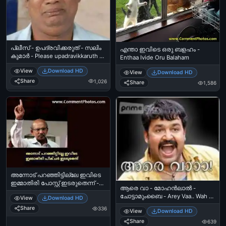
പ്ലീസ് - ഉപദ്രവിക്കരുത് - സലിം
എന്താ ഇവിടെ ഒരു ബളഹം -
കുമാര്‍ - Please upadravikkaruth -
Enthaa Ivide Oru Balaham
Salim Kumar
View
Download HD
View
Download HD
Share
1,026
Share
1,586
അന്നോട് പറഞ്ഞിട്ടില്ലേ ഇവിടെ
ഇമ്മാതിരി പോസ്റ്റ്‌ ഇടരുതെന്ന് -
ആരെ വാ - മോഹന്‍ലാല്‍ -
മാമുക്കോയ - Annodu Paranjittille
ചോട്ടാമുംബൈ - Arey Vaa.. Wah -
View
Download HD
Ivide Immathiri Post Idaruthennu -
Mohanlal in Chotta Mumbai
Mamukkoya
Share
336
View
Download HD
Share
639