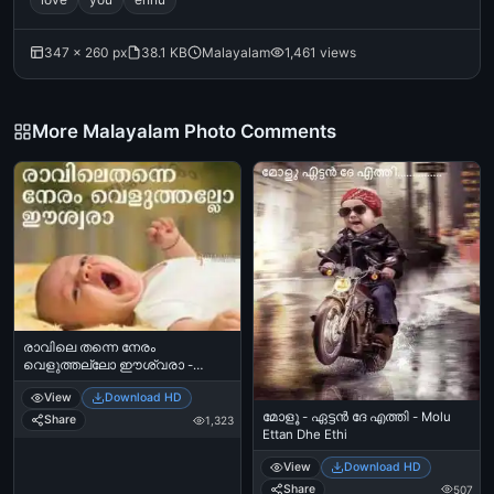
347 × 260 px
38.1 KB
Malayalam
1,461 views
More Malayalam Photo Comments
രാവിലെ തന്നെ നേരം
വെളുത്തല്ലോ ഈശ്വരാ -
Raavile thanne neram veeluthallo
View
Download HD
eeshwara - Baby
മോളൂ - ഏട്ടന്‍ ദേ എത്തി - Molu
Share
1,323
Ettan Dhe Ethi
View
Download HD
Share
507