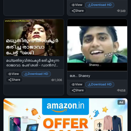
Sreenivasan - Friends - Laughing
View
Download HD
Scene - ജനാര്‍ദ്ദനന്‍ -
Janardhanan
Share
349
മധ്യതിരുവിതാംകൂര്‍ ഭരിച്ചിരുന്ന
രാജാവാ. പേര് ശശി - ഡാന്‍സ്
മാസ്റര്‍ സലിം കുമാര്‍ -
View
Download HD
ചതിക്കാത്ത ചന്തു - Madhya
ശേ... Shaeey
Thiruvithamkoor Bharichirunna
Share
1,006
Rajavaa. Peu Sasi - Dance Master
View
Download HD
Salim Kumar in Chathikkatha
Share
658
Chanthu
Ad