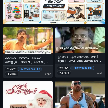
ഉവ്വോ.. എടാ ഭയങ്കരാ... സലിം
നമ്മുടെ പയ്യനാ... ഭയങ്കര
കുമാര്‍ - Uvvo Edaa Bhayankara -
സെറ്റപ്പാ.. - അയ്യപ്പ ബൈജു -
Salim Kumar
Nammude Paiyana.. Bhayankara
View
Download HD
View
Download HD
Setupa - Aiyappa Baiju
Share
515
Share
508