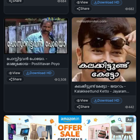
തൊലി - Manga tholi - കലാഭവന്‍
Share
684
View
Download HD
പുറത്തിടുമെന്ന്‍ - കീലേരി അച്ചു -
ഷാജോണ്‍ - Kalabhavan Shajon
മാമുക്കോയ - Ee Postitta Thendiye
Share
682
Kandaal Paranjekku Kuthi Kodal
Maala Purathidumennu - Keeleri
Achu - Mamukkoya
പോസ്റ്റിട്ടവന്‍ പോയോ. -
മാമ്മുക്കോയ - Postittavan Poyo
View
Download HD
Share
3,508
കലക്കീട്ടുണ്ട് കേട്ടോ - ജയറാം -
Kalakkeettund Ketto - Jayaram
with Cooling Glass
View
Download HD
Share
442
Ad