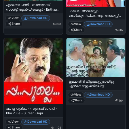
എന്താടാ പന്നി - ബാബുരാജ്
സാള്‍ട്ട് ആന്‍ഡ്‌ പെപ്പര്‍ - Enthaada
ഹലോ.. അന്തസ്സോ.
Panni - Baburaj in Salt and Pepper
കേള്‍ക്കുന്നില്ലാ.. ആ.. അന്തസ്സ്
View
Download HD
വേണമെടാ അന്തസ്സ് Malare Malar
Share
View
Download HD
978
- മുകേഷ് രാത്രി 11 മണി ഫോണ്‍
കോള്‍ - Hello Anthasso,
Share
607
Kelkkunnilla, Anthas Venameda
Anthassu - Malar Malare - Mukesh
Night 11 O Clock Phone Call
ഇമ്മാതിരി തീട്ടകേസ്സുമായിട്ടു
എന്‍റെ സ്റ്റേഷനിലോട്ട്
വന്നേക്കരുത് - Immathiri
View
Download HD
Theetakesumaayittu Ente
Stationilottu Vannekkaruth - Amen
Share
464
ഫ. പ്പ പുല്ലേ - സുരേഷ് ഗോപി -
Pha Pulle - Suresh Gopi
View
Download HD
Share
1,104