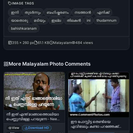
IMAGE TAGS
ഇനി
തുടര്‍ന്നും
ബഹിഷ്കരണം
നടത്താന്‍
എനിക്ക്
യാതൊരു
മടിയും
ഇല്ല
തിലകന്‍
ini
thudarnnum
bahishkaranam
355 × 260 px
61.1 KB
Malayalam
484 views
More Malayalam Photo Comments
നീ ഇത് എന്ത് മാങ്ങാത്തൊലിയാ
പെണ്ണുമ്പിള്ളേ പറയുന്നേ - Nee
ഈ പോസ്റ്റിട്ട തെണ്ടിയെ
ithu enthu mangatholiya
എവിടേലും കണ്ടാ പറഞ്ഞേക്ക്
View
Download HD
pennumbille parayunne - മാങ്ങ
കുത്തി കൊടല്‍ മാല