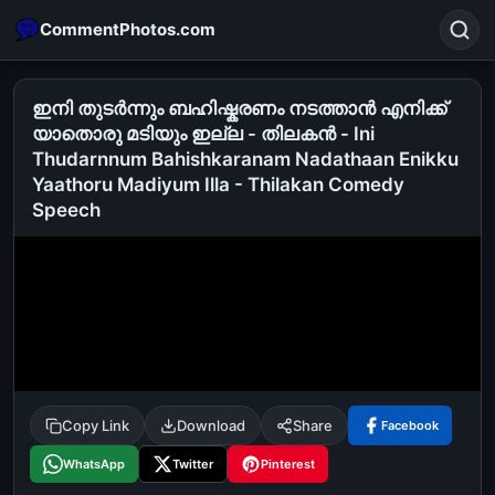
CommentPhotos.com
ഇനി തുടര്‍ന്നും ബഹിഷ്കരണം നടത്താന്‍ എനിക്ക്
യാതൊരു മടിയും ഇല്ല - തിലകന്‍ - Ini
Thudarnnum Bahishkaranam Nadathaan Enikku
Search
Yaathoru Madiyum Illa - Thilakan Comedy
Speech
POPULAR SEARCHES
michael jackson eating popcorn
fun
like
suarez
lol
alok nath
rajnikanth
comedy
movie
tamil comedy
happy birthday
good night
Copy Link
Download
Share
Facebook
WhatsApp
Twitter
Pinterest