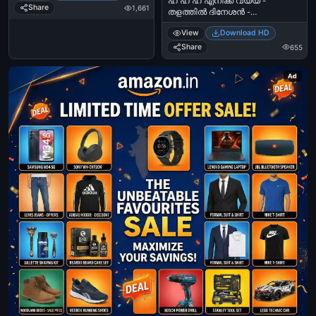
ഹ ഹ ഹ എനിക്ക് വയ്യ -
Share
1,661
തളത്തില്‍ ദിനേശന്‍ -
ശ്രീനിവാസന്‍, വടക്ക്
View
Download HD
നോക്കിയന്ത്രം - Ha Ha Ha Enikku
Vaiyya - Thalathil Dhineshan -
Share
655
Sreenivasan in Vadakkunokki
Yanthram
Ad