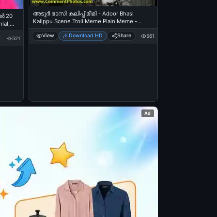
അടൂര്‍ ഭാസി കലിപ്പ് മീമി - Adoor Bhasi
്‍ 20
Kalippu Scene Troll Meme Plain Meme -
Anger Meme
View
Download HD
Share
561
521
Ad