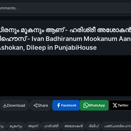
ിരനും മൂകനും ആണ് - ഹരിശ്രീ അശോകന്‍, 
ൌസ് - Ivan Badhiranum Mookanum Aan
Search
Ashokan, Dileep in PunjabiHouse
alok nath
day
good night
Download
Share
Facebook
WhatsApp
Twitter
ും
മൂകനും
ആണ്
ഹരിശ്രീ
അശോകന്‍
ദിലീപ്
പഞ്ചാബിഹൌ