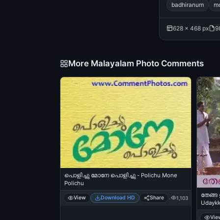
badhiranum
m
628 × 468 px
9
More Malayalam Photo Comments
പൊളിച്ചു മോനേ പൊളിച്ചു - Polichu Mone
Polichu
തേങ്ങ 
View
Download HD
Share
1,103
Udaykk
Sreeku
Vie