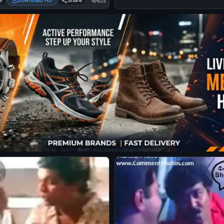
w
Download HD
Share
625