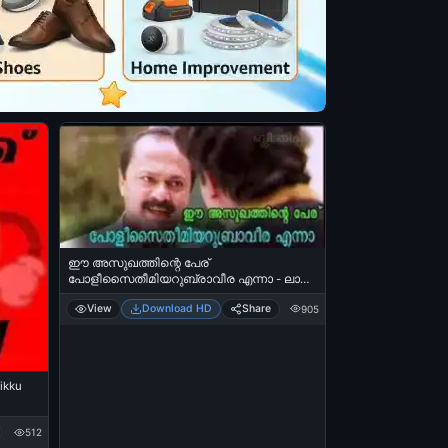
ഈ അസുഖത്തിന്റെ പേര്
പോളീസൈതീമിയറുബ്രാവീര എന്നാ - ലാലു
അലക്സ്‌ മോഹന്‍ലാല്‍ മിന്നാരം - Ee
View
Download HD
Share
905
asukhathinte peru Polisaimiyarubravira ennaa
- Lalu Alex - Mohan Lal in Minnaram
ikku
512