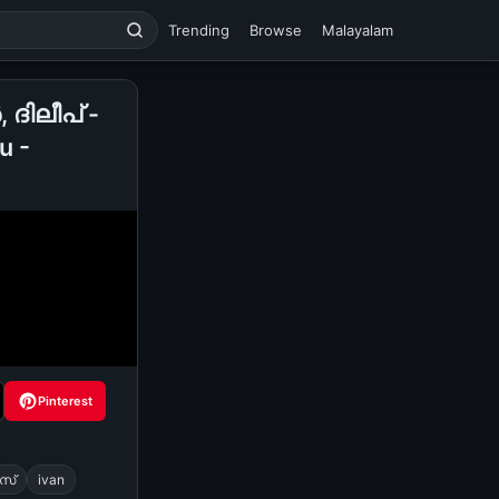
Trending
Browse
Malayalam
ദിലീപ് -
u -
Pinterest
സ്
ivan