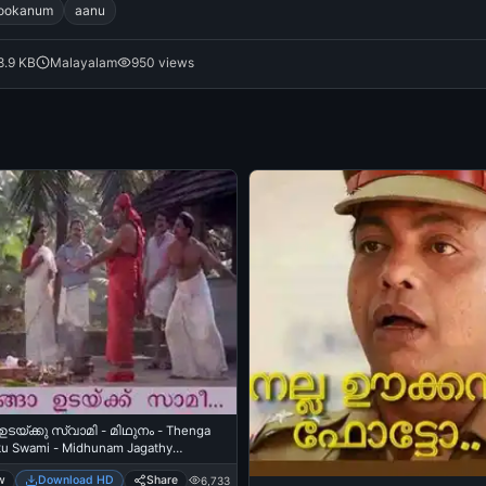
ookanum
aanu
8.9 KB
Malayalam
950 views
ഉടയ്ക്കു സ്വാമി - മിഥുനം - Thenga
u Swami - Midhunam Jagathy
mar, Innocent
w
Download HD
Share
6,733