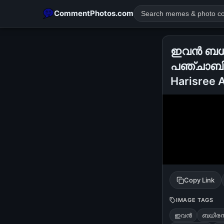
CommentPhotos.com
ഇവന്‍ ബധ
പഞ്ചാബിഹ
Harisree 
POPULAR SEARCHES
michael jackson eating popcorn
fun
like
suarez
lol
rajnikanth
comedy
movie
tamil comedy
happy birth
Copy Link
IMAGE TAGS
ഇവന്‍
ബധിരന