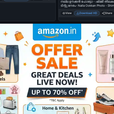
നല്ല ഊക്കന്‍ ഫോട്ടോ - ഷിമ്മി തിലകന്
ടിന്റു നേരം- Nalla Ookkan Photo - Shi
Thilakan as Tintu In Neram
View
Download HD
Share