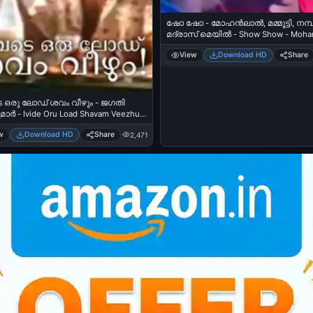
ഷോ ഷോ - മോഹന്‍ലാല്‍, മമ്മൂട്ടി, നമ്പര
മദ്രാസ്‌ മെയില്‍ - Show Show - Mohanlal,
Mammooti in Number 20 Madras Mail
View
Download HD
Share
 ഒരു ലോഡ് ശവം വീഴും - ജഗതി
മാര്‍ - Ivide Oru Load Shavam Veezhum
thy Sreekumar
w
Download HD
Share
2,471