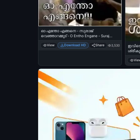
ഓ എന്തോ എങ്ങനെ - സുരാജ്
വെഞ്ഞാറമ്മൂട് - O Entho Engane - Suraj
Venjarammood
View
Download HD
Share
3,530
ഇവിടെ
ശ്രീകു
- Jaga
Vie