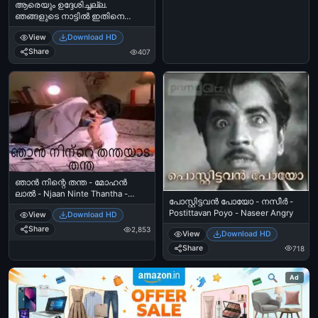
ആരെയും ഉദ്ദേശിച്ചല്ല.
ഞങ്ങളുടെ നാട്ടില്‍ ഇതിനെ
വെടിക്കുറ്റി എന്നാണ് വിളിക്കുന്നെ
View
Download HD
- Aareyyum Udheshichalla.
Njangalude Naattil Ithine
Share
407
Vedikkutti Ennaanu Vilikkunne
ഞാന്‍ നിന്റെ തന്ത - മോഹന്‍
ലാല്‍ - Njaan Ninte Thantha -
പോസ്റ്റിട്ടവന്‍ പോയോ - നസീര്‍ -
MohanLal
Postittavan Poyo - Naseer Angry
View
Download HD
Share
2,853
View
Download HD
Share
718
Ad