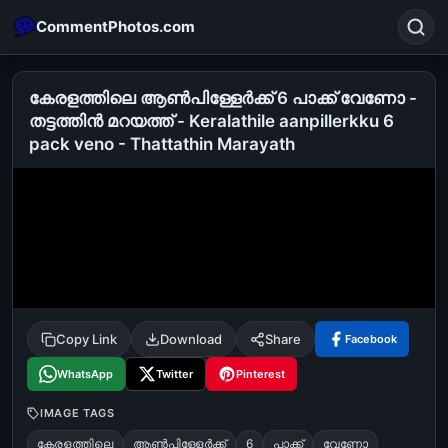
CommentPhotos.com
കേരളത്തിലെ ആണ്‍പിള്ളേര്‍ക്ക് 6 പാക്ക് വേണോ -
തട്ടത്തിന്‍ മറയത്ത് - Keralathile aanpillerkku 6
pack veno - Thattathin Marayath
Search
POPULAR SEARCHES
michael jackson eating popcorn
fun
like
suarez
lol
alok nath
rajnikanth
comedy
movie
tamil comedy
happy birthday
good night
Copy Link
Download
Share
Facebook
WhatsApp
Twitter
Pinterest
IMAGE TAGS
കേരളത്തിലെ
ആണ്‍പിള്ളേര്‍ക്ക്
6
പാക്ക്
വേണോ