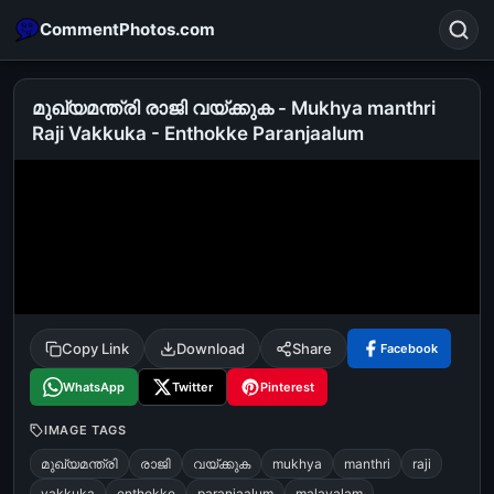
CommentPhotos.com
മുഖ്യമന്ത്രി രാജി വയ്ക്കുക - Mukhya manthri
Raji Vakkuka - Enthokke Paranjaalum
Search
POPULAR SEARCHES
michael jackson eating popcorn
fun
like
suarez
lol
alok nath
rajnikanth
comedy
movie
tamil comedy
happy birthday
good night
Copy Link
Download
Share
Facebook
WhatsApp
Twitter
Pinterest
IMAGE TAGS
മുഖ്യമന്ത്രി
രാജി
വയ്ക്കുക
mukhya
manthri
raji
vakkuka
enthokke
paranjaalum
malayalam