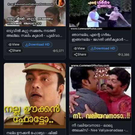
ഒടുവില്‍ കുറ്റ സമ്മതം നടത്തി
ഞാനല്ല, എന്റെ ഗര്‍ഭം
അല്ലേ. സലിം കുമാര്‍ - പുലിവാല്‍
ഇങ്ങനല്ല - ജഗതി ശ്രീകുമാര്‍ -
കല്യാണം. - Oduvil Kutta
Njan Alla. Ente Garbham Inganalla
View
Download HD
Sammatham Nadathi Alle - Salim
View
Download HD
- Jagathy Sreekumar
Kumar In Pulival Kalyanam
Share
5,071
Share
3,386
നീ വലിയവനാടാ - ലാലു
അലക്സ് - Nee Valiyavanadaaa -
നല്ല ഊക്കന്‍ ഫോട്ടോ - ഷിമ്മി