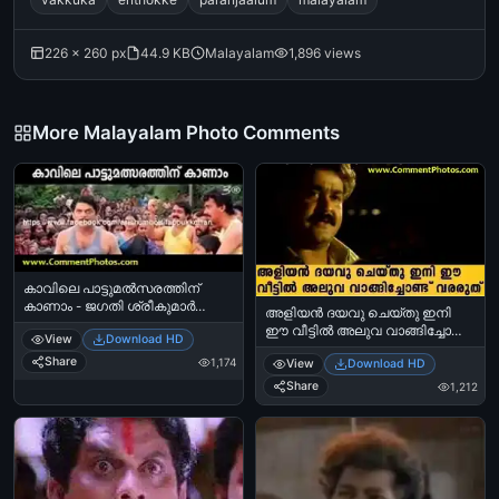
226 × 260 px
44.9 KB
Malayalam
1,896 views
More Malayalam Photo Comments
കാവിലെ പാട്ടുമല്‍സരത്തിന്
കാണാം - ജഗതി ശ്രീകുമാര്‍
അളിയന്‍ ദയവു ചെയ്തു ഇനി
യോദ്ധ - Kaavile Pattumalsarathinu
ഈ വീട്ടില്‍ അലുവ വാങ്ങിച്ചോണ്ട്
View
Download HD
Kaanaam - Jagathy Sreekumar
വരരുത് - മോഹന്‍ലാല്‍ - Aliyan
Share
1,174
View
Download HD
Dhayavu Cheythu ini Ee Veettil
Aluva Vaangichondu Vararuth -
Share
1,212
Mohanlal