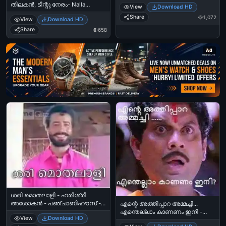
Lalu Alex
തിലകന്‍, ടിന്റു നേരം- Nalla
View
Download HD
Ookkan Photo - Shimmi Thilakan
Share
1,072
View
Download HD
as Tintu In Neram
Share
658
Ad
ശരി മൊതലാളി - ഹരിശ്രീ
അശോകന്‍ - പഞ്ചാബിഹൗസ് -
എന്റെ അത്തിപ്പാറ അമ്മച്ചി...
Harisree Ashokan in Punjabi
എന്തെല്ലാം കാണണം ഇനി -
View
Download HD
House
ജഗതി ശ്രീകുമാര്‍ യോദ്ധ - Ente