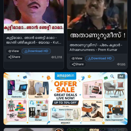
കുട്ടിമാമാ.. ഞാന്‍ ഞെട്ടി മാമാ -
ജഗതി ശ്രീകുമാര്‍ - യോദ്ധ - Kutti
അതാണുറുമീസ് - പ്രേം കുമാര്‍ -
Mama Njaan Njetti Mama - Jagathi
Athaanurumees - Prem Kumar
View
Download HD
in Yodha
Share
5,018
View
Download HD
Share
595
Ad