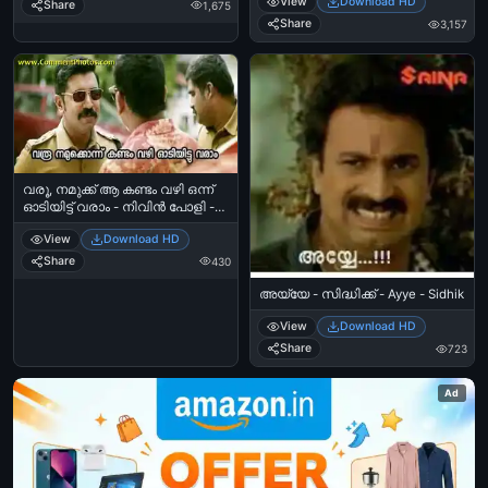
View
Download HD
Athippara Ammachi... Enthellaam
Share
1,675
Kaananam Ini - Jagathy Sreekumar
Share
3,157
in Yodha
വരൂ, നമുക്ക് ആ കണ്ടം വഴി ഒന്ന്
ഓടിയിട്ട്‌ വരാം - നിവിൻ പോളി -
ബൈജു പോലിസ് - Varu
View
Download HD
Namukkonnu Kandam Vazhi
Odiyittu Varam - Nivin Pauly - Baiju
Share
430
- OMKV - Odu Kandam Vazhi
അയ്യേ - സിദ്ധിക്ക് - Ayye - Sidhik
View
Download HD
Share
723
Ad