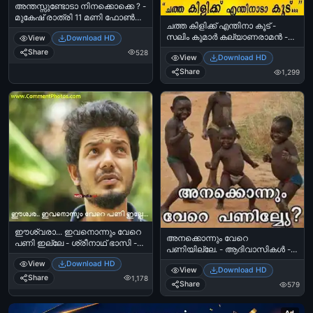
അന്തസ്സുണ്ടോടാ നിനക്കൊക്കെ ? -
മുകേഷ് രാത്രി 11 മണി ഫോണ്‍
ചത്ത കിളിക്ക് എന്തിനാ കൂട് -
കോള്‍ - - Anthassundoda
സലിം കുമാര്‍ കല്യാണരാമന്‍ -
View
Download HD
Ninakkokke Anthass - Mukesh
Chatha Kilikku Enthinaa Koodu -
Night 11 O Clock Phone Call
Share
528
View
Download HD
Salim Kumar‍ in Kalyanaraman
Share
1,299
ഈശ്വരാ... ഇവനൊന്നും വേറെ
അനക്കൊന്നും വേറെ
പണി ഇല്ലേ - ശ്രീനാഥ് ഭാസി -
പണിയില്ലേ. - ആദിവാസികള്‍ -
Eeshwara Ivanonnum Vere Pani Ille
Anakkonnum Vere Paniyille -
View
Download HD
- Sreenath Bhasi
View
Download HD
Adhivasi Tribes
Share
1,178
Share
579
Ad