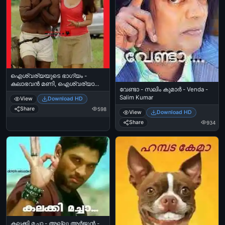
ഐശ്വര്യയുടെ ഭാഗ്യം -
കലാഭവന്‍ മണി, ഐശ്വര്യാ
വേണ്ടാ - സലിം കുമാര്‍ - Venda -
റായ് - Aiswarya\'s Luck - Aiswarya
Salim Kumar‍
View
Download HD
Rai with Kalabhavan Mani
Share
598
View
Download HD
Share
934
കലക്കി മച്ചാ - അല്ലു അര്‍ജുന്‍ -