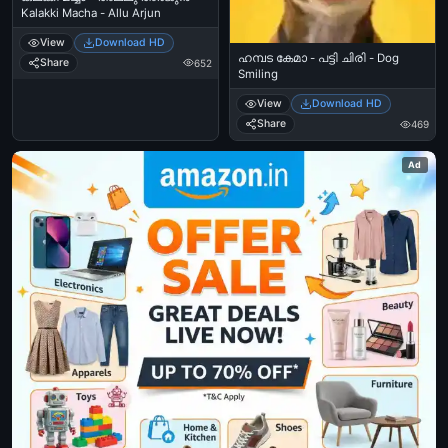
Kalakki Macha - Allu Arjun
View
Download HD
ഹമ്പട കേമാ - പട്ടി ചിരി - Dog
Share
652
Smiling
View
Download HD
Share
469
Ad