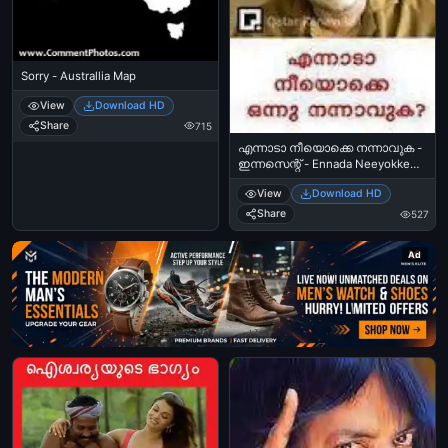
Sorry - Australlia Map
View
Download HD
Share
715
എന്നാടാ നീയൊക്കെ നന്നാവുക -
ഇന്നസെന്റ് - Ennada Neeyokke
Nannaavuka - Innocent
View
Download HD
Share
527
Ad