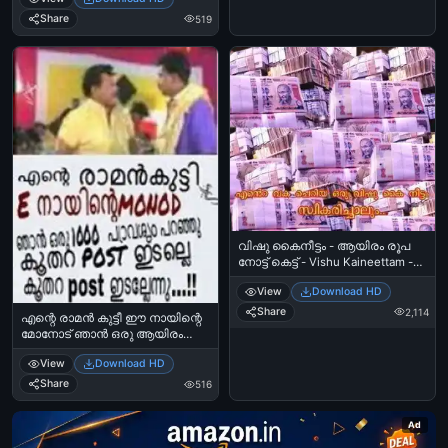
Share
519
വിഷു കൈനീട്ടം - ആയിരം രൂപ
നോട്ട് കെട്ട് - Vishu Kaineettam -
1000 Rupees Notes - Happy Vishu
View
Download HD
Share
2,114
എന്റെ രാമന്‍ കുട്ടീ ഈ നായിന്റെ
മോനോട് ഞാന്‍ ഒരു ആയിരം
പ്രാവശ്യം പറഞ്ഞു കൂതറ
View
Download HD
പോസ്റ്റ്‌ ഇടല്ലേ കൂതറ പോസ്റ്റ്‌
ഇടല്ലേന്നു... - Ente Ramankutti Ee
Share
516
Naayinte Monodu Oru Ayiram
Pravashyam Paranju Koothara Post
Ad
Idallennu