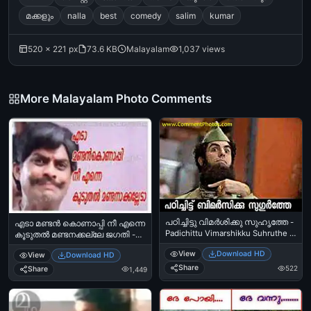
മക്കളും
nalla
best
comedy
salim
kumar
520 × 221 px
73.6 KB
Malayalam
1,037 views
More Malayalam Photo Comments
പഠിച്ചിട്ടു വിമര്‍ശിക്കു സുഹൃത്തേ -
എടാ മണ്ടൻ കൊണാപ്പി നീ എന്നെ
Padichittu Vimarshikku Suhruthe -
കൂടുതൽ മണ്ടനക്കല്ലേ ജഗതി -
Suhurthe - Beard Guy Warning
Eda mandan konappi nee enne
View
Download HD
View
Download HD
kooduthal mandanakkalle
Share
522
Share
1,449