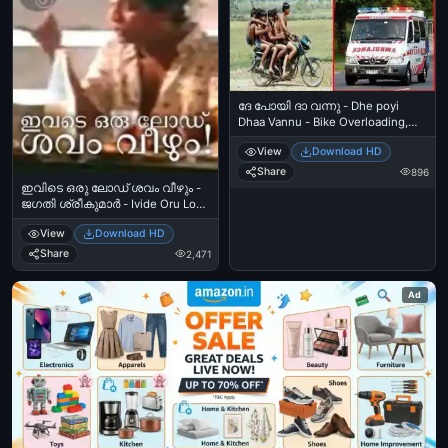
ദേ പോയി ദാ വന്നു - Dhe poyi
Dhaa Vannu - Bike Overloading,
Accident, Ambulance
View
Download HD
Share
896
ഇവിടെ ഒരു ലോഡ് ശവം വീഴും -
ജഗതി ശ്രീകുമാര്‍ - Ivide Oru Load
Shavam Veezhum - Jagathy
View
Download HD
Sreekumar
Share
2,471
Ad