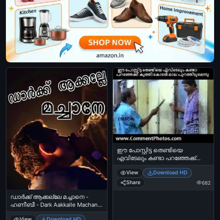
ഈ പോസ്റ്റിട്ട തെണ്ടിയെ
എവിടേലും കണ്ടാ പറഞ്ഞേക്ക്
കുത്തി കൊടല്‍ മാല
View
Download HD
പുറത്തിടുമെന്ന്‍ - കീലേരി അച്ചു -
മാമുക്കോയ - Ee Postitta Thendiye
Share
682
Kandaal Paranjekku Kuthi Kodal
ഡാര്‍ക്ക്‌ ആക്കല്ലേ മച്ചാനെ -
Maala Purathidumennu - Keeleri
ഹണീബീ - Dark Aakkalle Machane
Achu - Mamukkoya
- Honey Bee, Asif Ali
View
Download HD