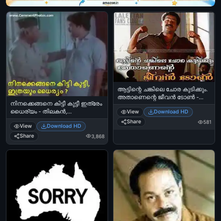
ആട്ടിന്റെ ചങ്കിലെ ചോര കുടിക്കും.
അതാണെന്റെ ജീവന്‍ ടോണ്‍ -
നിനക്കെങ്ങനെ കിട്ടീ കുട്ടീ ഇത്രേം
ആട്തോമ, സ്ഫടികം - മോഹന്‍ലാല്‍
ധൈര്യം - തിലകന്‍,
View
Download HD
- Aatinte Chankile Chora
മോഹന്‍ലാല്‍ - Ninakkengane
Kudikkum. Athaanente Jeevan
Share
581
View
Download HD
Kittee Kutti Ithrem Dhairyam -
Tone - Aaduthoma in Sphadikam -
Thilakan and Mohanlal Comedy
Share
3,868
Mohanlal