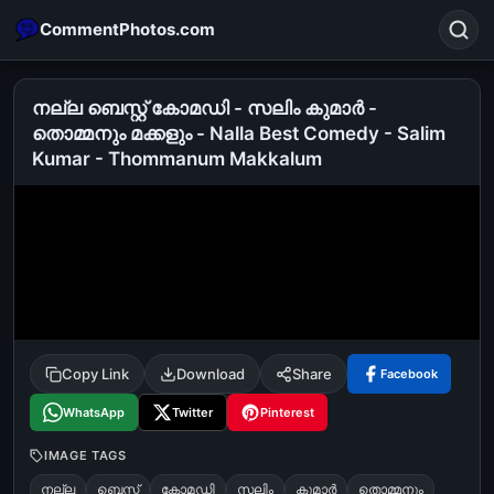
CommentPhotos.com
നല്ല ബെസ്റ്റ് കോമഡി - സലിം കുമാര്‍ -
തൊമ്മനും മക്കളും - Nalla Best Comedy - Salim
Kumar - Thommanum Makkalum
Search
POPULAR SEARCHES
michael jackson eating popcorn
fun
like
suarez
lol
alok nath
rajnikanth
comedy
movie
tamil comedy
happy birthday
good night
Copy Link
Download
Share
Facebook
WhatsApp
Twitter
Pinterest
IMAGE TAGS
നല്ല
ബെസ്റ്റ്
കോമഡി
സലിം
കുമാര്‍
തൊമ്മനും