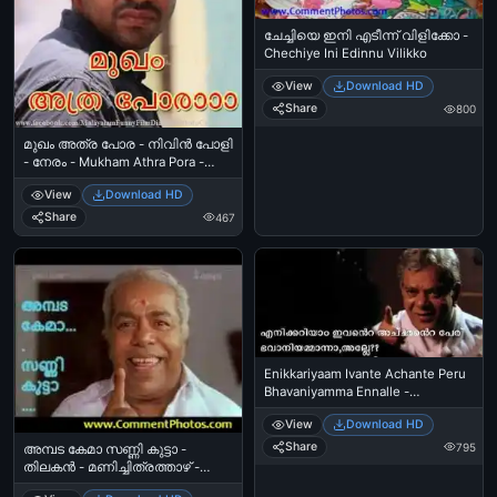
ചേച്ചിയെ ഇനി എടീന്ന് വിളിക്കോ -
Chechiye Ini Edinnu Vilikko
View
Download HD
Share
800
മുഖം അത്ര പോര - നിവിന്‍ പോളി
- നേരം - Mukham Athra Pora -
Nivin Poly in Neram
View
Download HD
Share
467
Enikkariyaam Ivante Achante Peru
Bhavaniyamma Ennalle -
Shankaraadi
View
Download HD
Share
795
അമ്പട കേമാ സണ്ണി കുട്ടാ -
തിലകന്‍ - മണിച്ചിത്രത്താഴ് -
Ambada Kema Sunny Kutta -