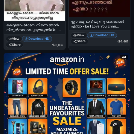
ഈ ഐ ലവ് യു ന്നു പറഞ്ഞാല്‍
കൊള്ളാം മോനേ. നിന്നെ ഞാന്‍
എന്താ - Ee I Love You Ennu
നിരുല്‍സാഹപ്പെടുത്തുന്നില്ല -
Paranjaal Entha
തിലകന്‍ - Kollam Mone. Ninne
View
Download HD
View
Download HD
Njaan Nirulsaahappeduthunnilla -
Share
1,461
Thilkan in Manichithrathazhu
Share
6,037
Ad