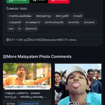
IMAGE TAGS
സന്തോഷയില്ലേ
അരുണേട്ടാ
അനുശ്രീ
നായര്‍
ഡയമണ്ട്
നെക്ലേസ്
santhoshayille
arunetta
anusree
nair
in
diamond
447 × 260 px
60.8 KB
Malayalam
9,170 views
More Malayalam Photo Comments
നമ്മുടെ പയ്യനാ... ഭയങ്കര
സെറ്റപ്പാ.. - അയ്യപ്പ ബൈജു -
Nammude Paiyana.. Bhayankara
View
Download HD
Setupa - Aiyappa Baiju