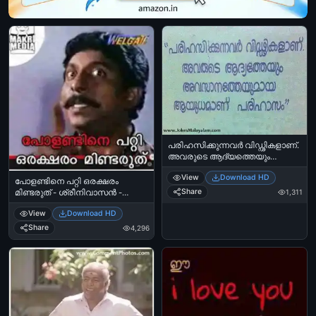
പരിഹസിക്കുന്നവര്‍ വിഡ്ഢികളാണ്.
അവരുടെ ആദ്യത്തെയും
അവസാനത്തെയുമായ
View
Download HD
ആയുധമാണ് പരിഹാസം -
പോളണ്ടിനെ പറ്റി ഒരക്ഷരം
Parihasikkunnavar Viddikalaanu.
Share
1,311
മിണ്ടരുത് - ശ്രീനിവാസന്‍ -
Avarude Aadhyatheyum
Polandine Patti Oraksharam
Avasaanatheyumaaya
View
Download HD
Mindaruth - Sreenivasan in
Ayudhamaanu Parihaasam
Sandesham
Share
4,296