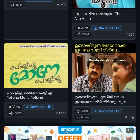
Share
508
തൂ - അല്ലു അര്‍ജുന്‍ - Thoo -
Allu Arjun
View
Download HD
Share
551
പൊളിച്ചു മോനേ പൊളിച്ചു -
ഉണ്ടായിരുന്ന എനര്‍ജി ഒക്കെ
Polichu Mone Polichu
ഇന്നലെ രാത്രി തീര്‍ന്നു - ദൃശ്യം
- മോഹന്‍ലാല്‍ - Undaayirunna
View
Download HD
View
Download HD
Energy Okke Innale Raathri
Share
1,103
Theernnu - Mohanlal in Dhrishyam
Share
445
Ad