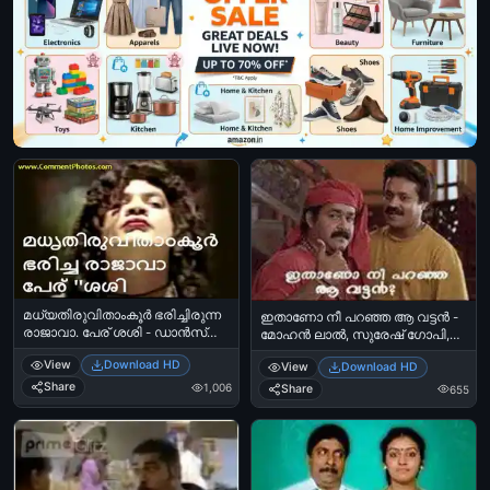
മധ്യതിരുവിതാംകൂര്‍ ഭരിച്ചിരുന്ന
ഇതാണോ നീ പറഞ്ഞ ആ വട്ടന്‍ -
രാജാവാ. പേര് ശശി - ഡാന്‍സ്
മോഹന്‍ ലാല്‍, സുരേഷ് ഗോപി,
മാസ്റര്‍ സലിം കുമാര്‍ -
മണിച്ചിത്ര താഴ് - Ithaano nee
View
Download HD
View
Download HD
ചതിക്കാത്ത ചന്തു - Madhya
paranja aa vattan
Thiruvithamkoor Bharichirunna
Share
1,006
Share
655
Rajavaa. Peu Sasi - Dance Master
Salim Kumar in Chathikkatha
Chanthu