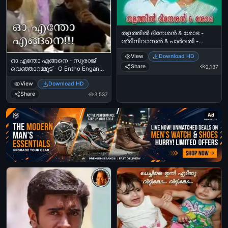
തളത്തിൽ ദിനേശൻ & ശോഭ -
ശ്രീനിവാസൻ & പാർവതി -
Thalathil Dineshan & Shobha -
View
Download HD
Sreenivasan & Parvathi
ഓ എന്തോ എങ്ങനെ - സുരാജ്
Share
2,137
വെഞ്ഞാറമ്മൂട് - O Entho Engane -
Suraj Venjarammood
View
Download HD
Share
3,537
Ad