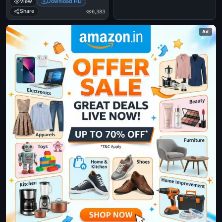
View
Download HD
Thilakan - Manichithrathazhu
Share
6,383
Ad