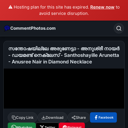
⚠️ Hosting plan for this site has expired.
Renew now
to
avoid service disruption.
CommentPhotos.com
സന്തോഷയില്ലേ അരുണേട്ടാ - അനുശ്രീ നായര്‍
- ഡയമണ്ട് നെക്ലേസ് - Santhoshayille Arunetta
- Anusree Nair in Diamond Necklace
Search
POPULAR SEARCHES
michael jackson eating popcorn
fun
like
suarez
lol
alok nath
rajnikanth
comedy
movie
tamil comedy
happy birthday
good night
Copy Link
Download
Share
Facebook
WhatsApp
Twitter
Pinterest